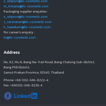
s_siriporn@ilc-cosmetic.com
m_krisana@ilc-cosmetic.com
Packaging supplier enquiries :
s_siriporn@ilc-cosmetic.com
t_varatanan@ilc-cosmetic.com
k_kaewkarn@ilc-cosmetic.com
For career’s enquiry :
hr@ilc-cosmetic.com
Address
No. 62, Mu 8, Bang Na-Trat Road, Bang Chalong Sub-district,
Bang Phli District,
Samut Prakan Province, 10540, Thailand
Phone: +66 (0)2-346-8222-4
Fax: +66(0)2-346-8233-4