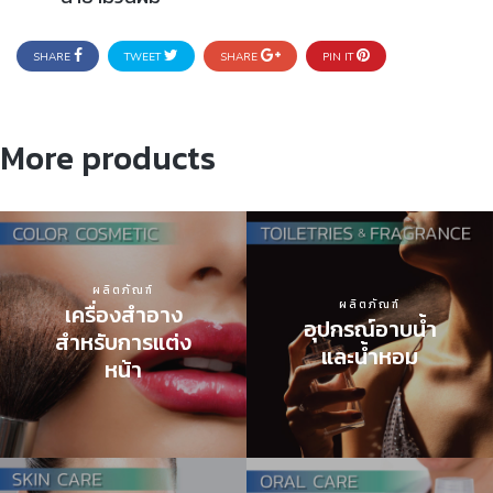
SHARE
TWEET
SHARE
PIN IT
More products
ผลิตภัณฑ์
ผลิตภัณฑ์
เครื่องสำอาง
อุปกรณ์อาบน้ำ
สำหรับการแต่ง
และน้ำหอม
หน้า