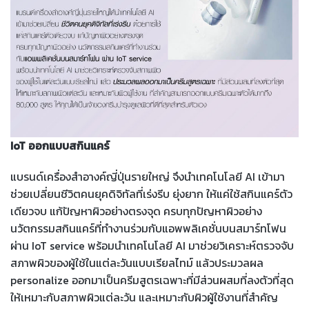
IoT ออกแบบสกินแคร์
แบรนด์เครื่องสำอางค์ญี่ปุ่นรายใหญ่ จึงนำเทคโนโลยี AI เข้ามา
ช่วยเปลี่ยนชีวิตคนยุคดิจิทัลที่เร่งรีบ ยุ่งยาก ให้แค่ใช้สกินแคร์ตัว
เดียวจบ แก้ปัญหาผิวอย่างตรงจุด ครบทุกปัญหาผิวอย่าง
นวัตกรรมสกินแคร์ที่ทำงานร่วมกับแอพพลิเคชั่นบนสมาร์ทโฟน
ผ่าน IoT service พร้อมนำเทคโนโลยี AI มาช่วยวิเคราะห์ตรวจจับ
สภาพผิวของผู้ใช้ในแต่ละวันแบบเรียลไทม์ แล้วประมวลผล
personalize ออกมาเป็นครีมสูตรเฉพาะที่มีส่วนผสมที่ลงตัวที่สุด
ให้เหมาะกับสภาพผิวแต่ละวัน และเหมาะกับผิวผู้ใช้งานที่สำคัญ