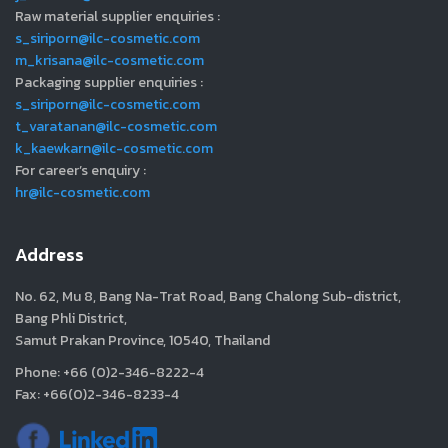
Raw material supplier enquiries :
s_siriporn@ilc-cosmetic.com
m_krisana@ilc-cosmetic.com
Packaging supplier enquiries :
s_siriporn@ilc-cosmetic.com
t_varatanan@ilc-cosmetic.com
k_kaewkarn@ilc-cosmetic.com
For career’s enquiry :
hr@ilc-cosmetic.com
Address
No. 62, Mu 8, Bang Na-Trat Road, Bang Chalong Sub-district,
Bang Phli District,
Samut Prakan Province, 10540, Thailand
Phone: +66 (0)2-346-8222-4
Fax: +66(0)2-346-8233-4