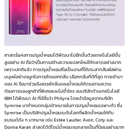
ศาสตร์แห่งการปรุงน้ำหอมได้พัฒนาไปอีกขั้นด้วยเทคโนโลยีขั้น
สูงอย่าง AI ถือว่าเป็นการสร้างความแปลกใหม่ให้ตลาดอย่างมาก
เพราะปกติแล้ว การปรุงน้ำหอมถือเป็นงานที่ใช้ประสาทสัมผัสผ่าน
มนุษย์อย่างจมูกในการคัดแยกกลิ่น เลือกกลิ่นที่ดีที่สุด การเข้ามา
ของ AI จึงมาช่วยรังสรรค์กลิ่นของน้ำหอมให้ตรงตามความ
ต้องการของลูกค้าที่พิเศษและไม่ซ้ำใคร จนบริษัทด้านเทคโนโลยี
IBM ได้พัฒนา AI ที่มีชื่อว่า Philyra โดยนำข้อมูลจากบริษัท
Symrise มากำหนดกลุ่มเป้าหมายในการปรุงน้ำหอมเฉพาะตัว ซึ่ง
Symrise เป็นบริษัทปรุงน้ำหอมระดับโลกที่ผลิตน้ำหอมให้กับ
แบรนด์ดัง ๆ มากมาย เช่น Estée Lauder, Avon, Coty และ
Donna Karan ล่าสุดได้ดีไซน์น้ำหอมจนกลายเป็นที่นิยมอย่างมาก