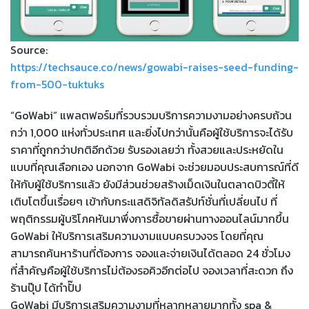
Source:
https://techsauce.co/news/gowabi-raises-seed-funding-
from-500-tuktuks
“GoWabi” แพลตฟอร์มที่รวบรวมบริการความงามอย่างครบถ้วน
กว่า 1,000 แห่งทั่วประเทศ และยิ่งไปกว่านั้นคือผู้ใช้บริการจะได้รับ
ราคาที่ถูกกว่าปกติอีกด้วย รับรองเลยว่า ทั้งสวยและประหยัดใน
แบบที่คุณเลือกเอง นอกจาก GoWabi จะช่วยมอบประสบการณ์ที่ดี
ให้กับผู้ใช้บริการแล้ว ยังมีส่วนช่วยสร้างเม็ดเงินในตลาดบิวตี้ให้
เติบโตขึ้นเรื่อยๆ เข้ากับกระแสดิจิทัลดิสรัปท์ชั่นที่เปลี่ยนไป ที่
พฤติกรรมผู้บริโภคหันมาพึ่งการซื้อขายผ่านทางออนไลน์มากขึ้น
GoWabi ให้บริการเสริมความงามแบบครบวงจร โดยที่คุณ
สามารถค้นหาร้านที่ต้องการ จองและจ่ายเงินได้ตลอด 24 ชั่วโมง
ที่สำคัญคือผู้ใช้บริการไม่ต้องรอคิวอีกต่อไป จองเวลาที่สะดวก ถึง
ร้านปุ๊ป ได้ทำปั๊ป
GoWabi มีบริการเสริมความงามที่หลากหลายมากทั้ง spa &