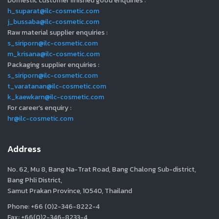
Domestic customer finished good enquiries :
h_suparat@ilc-cosmetic.com
j_bussaba@ilc-cosmetic.com
Raw material supplier enquiries :
s_siriporn@ilc-cosmetic.com
m_krisana@ilc-cosmetic.com
Packaging supplier enquiries :
s_siriporn@ilc-cosmetic.com
t_varatanan@ilc-cosmetic.com
k_kaewkarn@ilc-cosmetic.com
For career’s enquiry :
hr@ilc-cosmetic.com
Address
No. 62, Mu 8, Bang Na-Trat Road, Bang Chalong Sub-district,
Bang Phli District,
Samut Prakan Province, 10540, Thailand
Phone: +66 (0)2-346-8222-4
Fax: +66(0)2-346-8233-4