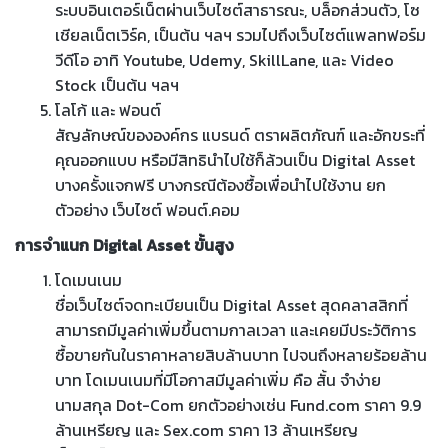
ระบบอินเตอร์เน็ตผ่านเว็บไซต์สาธารณะ, บล็อกส่วนตัว, โซ
เชียลเน็ตเวิร์ค, เป็นต้น ฯลฯ รวมไปถึงเว็บไซต์แพลทฟอร์ม
วีดีโอ อาทิ Youtube, Udemy, SkillLane, และ Video
Stock เป็นต้น ฯลฯ
โลโก้ และ ฟอนต์
สัญลักษณ์ขององค์กร แบรนด์ ตราผลิตภัณฑ์ และอักขระที่
คุณออกแบบ หรือมีสิทธินำไปใช้ก็ล้วนเป็น Digital Asset
บางครั้งแจกฟรี บางกรณีต้องซื้อเพื่อนำไปใช้งาน ยก
ตัวอย่าง เว็บไซต์ ฟอนต์.คอม
การจำแนก Digital Asset ขั้นสูง
โดเมนเนม
ชื่อเว็บไซต์จดทะเบียนเป็น Digital Asset สุดคลาสสิกที่
สามารถมีมูลค่าเพิ่มขึ้นตามกาลเวลา และเคยมีประวัติการ
ซื้อขายกันในราคาหลายสิบล้านบาท ไปจนถึงหลายร้อยล้าน
บาท โดเมนเนมที่มีโอกาสมีมูลค่าเพิ่ม คือ สั้น จำง่าย
นามสกุล Dot-Com ยกตัวอย่างเช่น Fund.com ราคา 9.9
ล้านเหรียญ และ Sex.com ราคา 13 ล้านเหรียญ