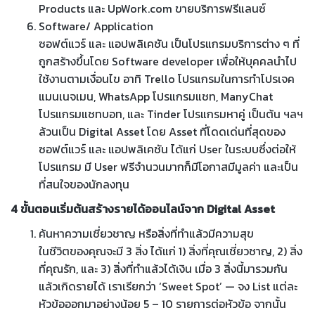
Products และ UpWork.com ขายบริการฟรีแลนซ์
Software/ Application
ซอฟต์แวร์ และ แอปพลิเคชัน เป็นโปรแกรมบริการต่าง ๆ ที่
ถูกสร้างขึ้นโดย Software developer เพื่อให้บุคคลนำไป
ใช้งานตามเงื่อนไข อาทิ Trello โปรแกรมในการทำโปรเจค
แมนเนจเมน, WhatsApp โปรแกรมแชท, ManyChat
โปรแกรมแชทบอท, และ Tinder โปรแกรมหาคู่ เป็นต้น ฯลฯ
ล้วนเป็น Digital Asset โดย Asset ที่โดดเด่นที่สุดของ
ซอฟต์แวร์ และ แอปพลิเคชัน ได้แก่ User ในระบบซึ่งต่อให้
โปรแกรม มี User ฟรีจำนวนมากก็มีโอกาสมีมูลค่า และเป็น
ที่สนใจของนักลงทุน
4 ขั้นตอนเริ่มต้นสร้างรายได้ออนไลน์จาก Digital Asset
ค้นหาความเชี่ยวชาญ หรือสิ่งที่ทำแล้วมีความสุข
ในชีวิตของคุณจะมี 3 สิ่ง ได้แก่ 1) สิ่งที่คุณเชี่ยวชาญ, 2) สิ่ง
ที่คุณรัก, และ 3) สิ่งที่ทำแล้วได้เงิน เมื่อ 3 สิ่งนี้มารวมกัน
แล้วเกิดรายได้ เราเรียกว่า ‘Sweet Spot’ — จง List แต่ละ
หัวข้อออกมาอย่างน้อย 5 – 10 รายการต่อหัวข้อ จากนั้น