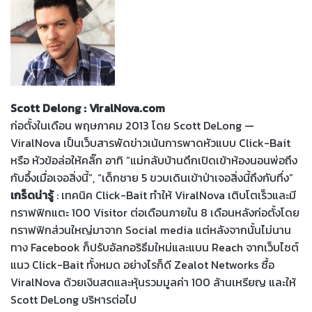
Scott Delong : ViralNova.com
ก่อตั้งในเดือน พฤษภาคม 2013 โดย Scott DeLong —
ViralNova เป็นเว็บสารพัดข่าวเน้นการพาดหัวแบบ Click-Bait
หรือ หัวข้อล่อให้คลิ๊ก อาทิ “แม่กลับบ้านดึกเปิดเข้าห้องนอนพ่อถึง
กับอึ้งเมื่อเจอสิ่งนี้”, “เด็กชาย 5 ขวบเดินเข้าป่าเจอสิ่งนี้ถึงกับทึ่ง”
เกร็ดน่ารู้
: เทคนิค Click-Bait ทำให้ ViralNova เติบโตเร็วและมี
ทราฟฟิกแตะ 100 Visitor ต่อเดือนภายใน 8 เดือนหลังก่อตั้งโดย
ทราฟฟิกส่วนใหญ่มาจาก Social media แต่หลังจากนั้นไม่นาน
ทาง Facebook ก็ปรับอัลกอริธึมใหม่และแบน Reach จากเว็บไซต์
แนว Click-Bait ทั้งหมด อย่างไรก็ดี Zealot Networks ซื้อ
ViralNova ด้วยเงินสดและหุ้นรวมมูลค่า 100 ล้านเหรียญ และให้
Scott DeLong บริหารต่อไป