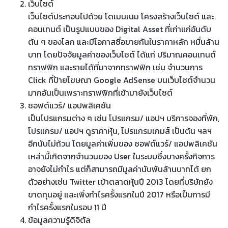
เว็บไซต์
เว็บไซต์ประกอบไปด้วย โดเมนเนม โครงสร้างเว็บไซต์ และ
คอนเทนต์ เป็นรูปแบบของ Digital Asset ที่เก่าแก่อันดับ
ต้น ๆ ของโลก และมีโอกาสซื่อขายกันในราคาหลัก หมื่นล้าน
บาท โดยปัจจัยมูลค่าของเว็บไซต์ ได้แก่ ปริมาณคอนเทนต์
ทราฟฟิก และรายได้ที่มาจากทราฟฟิก เช่น จำนวนการ
Click ที่ป้ายโฆษณา Google AdSense บนเว็บไซต์จำนวน
มากอันเป็นเพราะทราฟฟิกที่เข้ามายังเว็บไซต์
ซอฟต์แวร์/ แอปพลิเคชัน
เป็นโปรแกรมต่าง ๆ เช่น โปรแกรม/ แอปฯ บริการจองที่พัก,
โปรแกรม/ แอปฯ ดูราคาหุ้น, โปรแกรมเกมส์ เป็นต้น ฯลฯ
อีกนับไม่ถ้วน โดยมูลค่าเพิ่มของ ซอฟต์แวร์/ แอปพลิเคชัน
เหล่านี้เกิดจากจำนวนของ User ในระบบซึ่งบางครั้งกิจการ
อาจยังไม่กำไร แต่ก็สามารถมีมูลค่านับพันล้านบาทได้ ยก
ตัวอย่างเช่น Twitter เข้าตลาดหุ้นปี 2013 โดยที่บริษัทยัง
ขาดทุนอยู่ และเพิ่งกำไรครั้งแรกในปี 2017 หรือเป็นการมี
กำไรครั้งแรกในรอบ 11 ปี
ข้อมูลความรู้ดิจิตัล