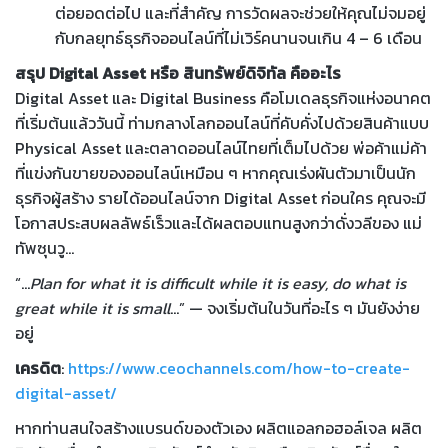
ต่อยอดต่อไป และที่สำคัญ การวัดผลจะช่วยให้คุณไม่จมอยู่
กับกลยุทธ์ธุรกิจออนไลน์ที่ไม่เวิร์คนานจนเกิน 4 – 6 เดือน
สรุป Digital Asset หรือ สินทรัพย์ดิจิทัล คืออะไร
Digital Asset และ Digital Business คือโมเดลธุรกิจแห่งอนาคต
ที่เริ่มต้นแล้ววันนี้ ท่ามกลางโลกออนไลน์ที่คับคั่งไปด้วยสินค้าแบบ
Physical Asset และตลาดออนไลน์ไทยที่เต็มไปด้วย พ่อค้าแม่ค้า
ที่แข่งกันขายของออนไลน์เหมือน ๆ หากคุณเร่งผันตัวมาเป็นนัก
ธุรกิจผู้สร้าง รายได้ออนไลน์จาก Digital Asset ก่อนใคร คุณจะมี
โอกาสประสบผลลัพธ์เร็วและได้ผลตอบแทนสูงกว่าดั่งวลีของ แม่
ทัพซุนวู…
“…
Plan for what it is difficult while it is easy, do what is
great while it is small
…” — จงเริ่มต้นในวันที่อะไร ๆ มันยังง่าย
อยู่
เครดิต
:
https://www.ceochannels.com/how-to-create-
digital-asset/
หากท่านสนใจสร้างแบรนด์ของตัวเอง ผลิตแอลกอฮอล์เจล ผลิต