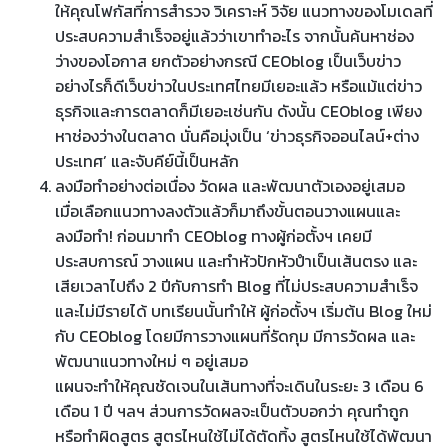
ให้คุณโฟกัสที่การสำรวจ วิเคราะห์ วิจัย แนวทางของโมเดลที่
ประสบความสำเร็จอยู่แล้วว่าเขาทำอะไร จากนั้นค้นหาช่อง
ว่างของโอกาส ยกตัวอย่างกรณี CEOblog เป็นเว็บข่าว
อย่างไรก็ดีเว็บข่าวในประเทศไทยมีเยอะแล้ว หรือแม้แต่ข่าว
ธุรกิจและการตลาดก็มีเยอะเช่นกัน ดังนั้น CEOblog เพียง
หาช่องว่างในตลาด นั่นคือมุ่งเป็น ‘ข่าวธุรกิจออนไลน์+ต่าง
ประเทศ’ และจับคีย์นี้เป็นหลัก
ลงมือทำอย่างต่อเนื่อง วัดผล และพัฒนาตัวเองอยู่เสมอ
เมื่อเลือกแนวทางลงตัวแล้วก็มาถึงขั้นตอนวางแผนและ
ลงมือทำ! ก่อนมาทำ CEOblog ทางผู้ก่อตั้งฯ เคยมี
ประสบการณ์ วางแผน และทำหัวปักหัวปำเป็นเส้นตรง และ
เสียเวลาไปถึง 2 ปีกับการทำ Blog ที่ไม่ประสบความสำเร็จ
และไม่มีรายได้ บทเรียนนั้นทำให้ ผู้ก่อตั้งฯ เริ่มต้น Blog ใหม่
กับ CEOblog โดยมีการวางแผนที่รัดกุม มีการวัดผล และ
พัฒนาแนวทางใหม่ ๆ อยู่เสมอ
แผนจะทำให้คุณชัดเจนในเส้นทางที่จะเดินในระยะ 3 เดือน 6
เดือน 1 ปี ฯลฯ ส่วนการวัดผลจะเป็นตัวบอกว่า คุณทำถูก
หรือทำผิดสูตร สูตรไหนใช้ไม่ได้ตัดทิ้ง สูตรไหนใช้ได้พัฒนา