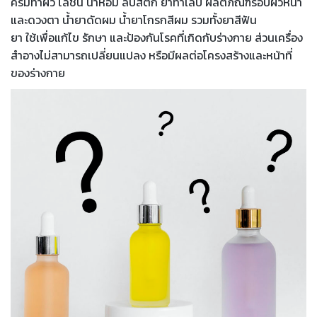
ครีมทาผิว โลชั่น น้ำหอม ลิปสติก ยาทาเล็บ ผลิตภัณฑ์รอบผิวหน้า
และดวงตา น้ำยาดัดผม น้ำยาโกรกสีผม รวมทั้งยาสีฟัน
ยา ใช้เพื่อแก้ไข รักษา และป้องกันโรคที่เกิดกับร่างกาย ส่วนเครื่อง
สำอางไม่สามารถเปลี่ยนแปลง หรือมีผลต่อโครงสร้างและหน้าที่
ของร่างกาย