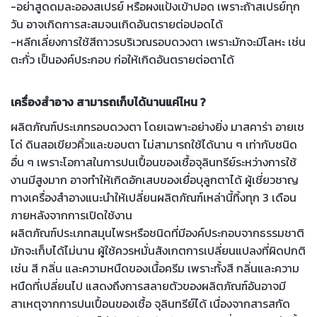
-อย่าสูดดมละอองสเปรย์ หรือผงแป้งเข้าปอด เพราะถ้าสเปรย์ทุก
วัน อาจเกิดการสะสมจนเกิดอันตรายต่อปอดได้
-หลีกเลี่ยงการใช้สีถาวรบริเวณรอบดวงตา เพราะมักจะมีโลหะ เช่น
ตะกั่ว เป็นองค์ประกอบ ก่อให้เกิดอันตรายต่อตาได้
เครื่องสำอาง สามารถเก็บได้นานแค่ไหน ?
ผลิตภัณฑ์ประเภทรอบดวงตา โดยเฉพาะอย่างยิ่ง มาสคาร่า อายเช
โด่ ดินสอเขียวคิ้วและขอบตา ไม่สามารถใช้ได้นาน ๆ เท่ากับชนิด
อื่น ๆ เพราะโอกาสในการปนเปื้อนของเชื้อจุลินทรีย์ระหว่างการใช้
งานมีสูงมาก อาจทำให้เกิดอักเสบของเยื่อบุลูกตาได้ ผู้เชี่ยวชาญ
ทางเครื่องสำอางแนะนำให้เปลี่ยนผลิตภัณฑ์เหล่านี้ทิ้งทุก 3 เดือน
ภายหลังจากการเปิดใช้งาน
ผลิตภัณฑ์ประเภทสมุนไพรหรือชนิดที่มีองค์ประกอบจากธรรมชาติ
มักจะเก็บได้ไม่นาน ผู้ใช้ควรหมั่นสังเกตการเปลี่ยนแปลงที่ผิดปกติ
เช่น สี กลิ่น และความหนืดของเนื้อครีม เพราะทั้งสี กลิ่นและความ
หนืดที่เปลี่ยนไป แสดงถึงการสลายตัวของผลิตภัณฑ์อันอาจมี
สาเหตุจากการปนเปื้อนของเชื้อ จุลินทรีย์ได้ เนื่องจากสารสกัด