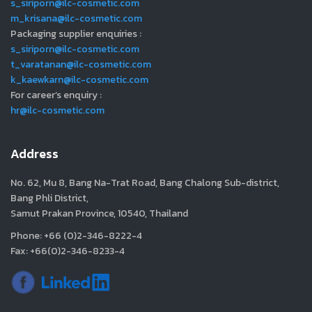
s_siriporn@ilc-cosmetic.com
m_krisana@ilc-cosmetic.com
Packaging supplier enquiries :
s_siriporn@ilc-cosmetic.com
t_varatanan@ilc-cosmetic.com
k_kaewkarn@ilc-cosmetic.com
For career’s enquiry :
hr@ilc-cosmetic.com
Address
No. 62, Mu 8, Bang Na-Trat Road, Bang Chalong Sub-district,
Bang Phli District,
Samut Prakan Province, 10540, Thailand
Phone: +66 (0)2-346-8222-4
Fax: +66(0)2-346-8233-4