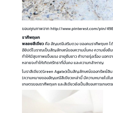
ขอบคุณภาพจาก http://www.pinterest.com/pin/4
ราศีพฤษภ
พลอยสีเขียว
คือ อัญมณีเสริมดวง ของคนราศีพฤษภ ได
อียิปต์โบราณเป็นสัญลักษณ์ของความมั่นคง ความยั่งยื
ทำให้มีสุขภาพแข็งแรง อายุยืนยาว ค้าขายรุ่งเรื่อง นอกจากน
หลายจะทำให้เกิดศรัทธาที่มั่นคง และความกล้าหาญ
โมราสีเขียว(Green Agate)เป็นสัญลักษณ์ของทรัพย์สิน ค
(ความหมายของอัญมณีสีเขียวเหล่านี้ มีความหมายไปในทำ
เกษตรของราศีพฤษภ และสีเขียวยังเป็นสีของการเกษตรก