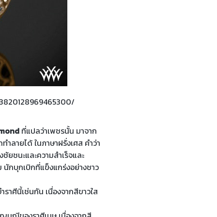
253820128969465300/
amond
ที่แปลว่าเพชรนั้น มาจาก
ทำลายได้ ในภาษาฝรั่งเศส คำว่า
ห่งชัยชนะและความสำเร็จและ
ม นักบุกเบิกที่แข็งแกร่งอย่างชาว
าศีนี้เช่นกัน เนื่องจากสีขาวใส
ัญมณีของราศีเมษ เนื่องจากสี