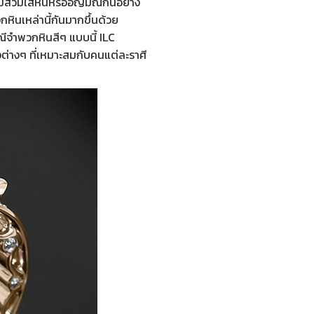
ิยมสวมใส่หินหรืออัญมณีกันอย่าง
หินเหล่านี้กันมากขึ้นด้วย
ณีจำพวกหินสีๆ แบบนี้ ILC
งต่างๆ ที่เหมาะสมกับคนแต่ละราศี