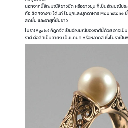
นอกจากนี้อัญมณีสีขาวซีด หรือขาวขุ่น ก็เป็นอัญมณีประจำ
คือ ซีดๆจางๆ) ได้แก่ ไข่มุกและมุกดาหาร Moonstone ซึ
สดชื่น และอายุที่ยืนยาว
โมรา(Agate) ก็ถูกจัดเป็นอัญมณีของราศีนี้ด้วย อาจเป
ราศี คือสีที่เป็นลายๆ เป็นแถบๆ หรือหลากสี ซึ่งโมราเป็