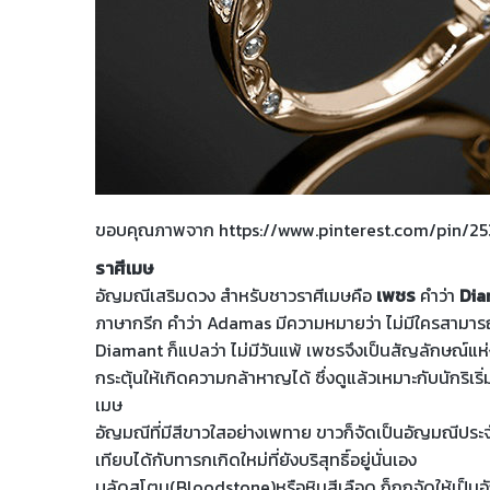
ขอบคุณภาพจาก https://www.pinterest.com/pin/
ราศีเมษ
อัญมณีเสริมดวง สำหรับชาวราศีเมษคือ
เพชร
คำว่า
Di
ภาษากรีก คำว่า Adamas มีความหมายว่า ไม่มีใครสามารถ
Diamant ก็แปลว่า ไม่มีวันแพ้ เพชรจึงเป็นสัญลักษณ์แ
กระตุ้นให้เกิดความกล้าหาญได้ ซึ่งดูแล้วเหมาะกับนักริเริ่
เมษ
อัญมณีที่มีสีขาวใสอย่างเพทาย ขาวก็จัดเป็นอัญมณีประจำร
เทียบได้กับทารกเกิดใหม่ที่ยังบริสุทธิ์อยู่นั่นเอง
บลัดสโตน(Bloodstone)หรือหินสีเลือด ก็ถูกจัดให้เป็นอ