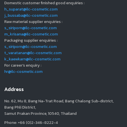
Domestic customer finished good enquiries :
h_suparat@ilc-cosmetic.com
j_bussaba@ilc-cosmetic.com
Raw material supplier enquiries :
s_siriporn@ilc-cosmetic.com
m_krisana@ilc-cosmetic.com
Packaging supplier enquiries :
s_siriporn@ilc-cosmetic.com
t_varatanan@ilc-cosmetic.com
k_kaewkarn@ilc-cosmetic.com
For career’s enquiry :
hr@ilc-cosmetic.com
Address
No. 62, Mu 8, Bang Na-Trat Road, Bang Chalong Sub-district,
Bang Phli District,
Samut Prakan Province, 10540, Thailand
Phone: +66 (0)2-346-8222-4