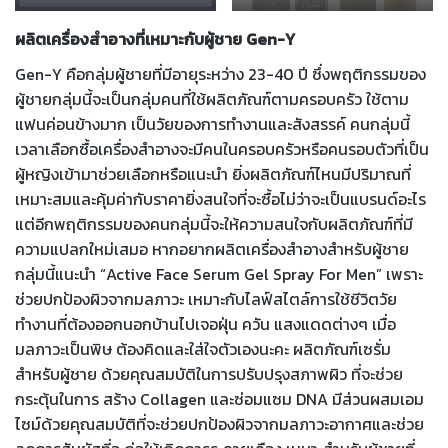
ผลิตเครื่องสำอางที่เหมาะกับผู้ชาย Gen-Y
Gen-Y คือกลุ่มผู้ชายที่มีอายุระหว่าง 23-40 ปี ซึ่งพฤติกรรมของ
ผู้ชายกลุ่มนี้จะเป็นกลุ่มคนที่ใช้ผลิตภัณฑ์ตามครอบครัว ใช้ตาม
แฟนค่อนข้างมาก เป็นวัยของการทำงานและสังสรรค์ คนกลุ่มนี้
เวลาเลือกซื้อเครื่องสำอางจะมีคนในครอบครัวหรือคนรอบตัวที่เป็น
ผู้หญิงเข้ามาช่วยเลือกหรือแนะนำ ยิ่งผลิตภัณฑ์ไหนมีปริมาณที่
เหมาะสมและคุ้มค่ากับราคายิ่งสนใจที่จะซื้อไม่ว่าจะเป็นแบรนด์อะไร
แต่อีกพฤติกรรมของคนกลุ่มนี้จะให้ความสนใจกับผลิตภัณฑ์ที่มี
ความแปลกใหม่เสมอ หากอยากผลิตเครื่องสำอางสำหรับผู้ชาย
กลุ่มนี้แนะนำ “Active Face Serum Gel Spray For Men” เพราะ
ช่วยปกป้องผิวจากมลภาวะ เหมาะกับไลฟ์สไตล์การใช้ชีวิตวัย
ทำงานที่ต้องออกนอกบ้านไปเจอฝุ่น ควัน แสงแดดต่างๆ เมื่อ
มลภาวะเป็นพิษ ต้องคิดและใส่ใจตัวเองนะคะ ผลิตภัณฑ์เซรั่ม
สำหรับผู้ชาย ด้วยคุณสมบัติในการปรับปรุงสภาพผิว ที่จะช่วย
กระตุ้นในการ สร้าง Collagen และซ่อมแซม DNA มีส่วนผสมเอม
ไซม์ด้วยคุณสมบัติที่จะช่วยปกป้องผิวจากมลภาวะอากาศและช่วย