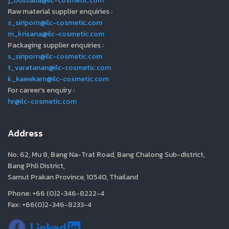
j_bussaba@ilc-cosmetic.com
Raw material supplier enquiries :
s_siriporn@ilc-cosmetic.com
m_krisana@ilc-cosmetic.com
Packaging supplier enquiries :
s_siriporn@ilc-cosmetic.com
t_varatanan@ilc-cosmetic.com
k_kaewkarn@ilc-cosmetic.com
For career’s enquiry :
hr@ilc-cosmetic.com
Address
No. 62, Mu 8, Bang Na-Trat Road, Bang Chalong Sub-district,
Bang Phli District,
Samut Prakan Province, 10540, Thailand
Phone: +66 (0)2-346-8222-4
Fax: +66(0)2-346-8233-4