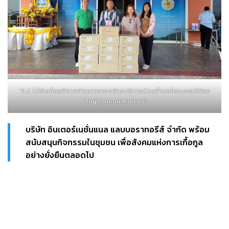
“ILC ได้รับเกียรติจากท่านนายกองค์กรบริหารส่วนตำบลศีรษะจรเข้น้อย
เป็นผู้รับมอบผลิตภัณฑ์”
บริษัท อินเตอร์เนชั่นแนล แลบบอราทอรีส์ จำกัด พร้อม
สนับสนุนกิจกรรมในชุมชน เพื่อสังคมแห่งการเกื้อกูล
อย่างยั่งยืนตลอดไป