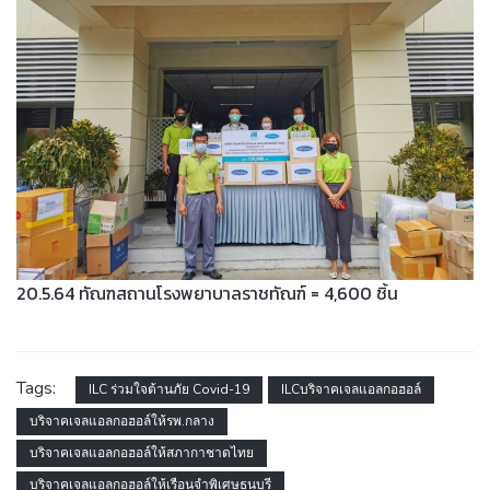
20.5.64 ทัณฑสถานโรงพยาบาลราชทัณฑ์ = 4,600 ชิ้น
Tags:
ILC ร่วมใจต้านภัย Covid-19
ILCบริจาคเจลแอลกอฮอล์
บริจาคเจลแอลกอฮอล์ให้รพ.กลาง
บริจาคเจลแอลกอฮอล์ให้สภากาชาดไทย
บริจาคเจลแอลกอฮอล์ให้เรือนจำพิเศษธนบุรี