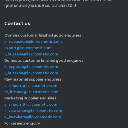
คุณภาพ มาตรฐาน มาอย่างยาวนานกว่า 50 ปี
Contact us
Oversea customer finished good enquiries :
p_napaswan@ilc-cosmetic.com
export@ilc-cosmetic.com
j_bussaba@ilc-cosmetic.com
Domestic customer finished good enquiries :
h_suparat@ilc-cosmetic.com
j_bussaba@ilc-cosmetic.com
Raw material supplier enquiries :
s_siriporn@ilc-cosmetic.com
m_krisana@ilc-cosmetic.com
Packaging supplier enquiries :
s_siriporn@ilc-cosmetic.com
t_varatanan@ilc-cosmetic.com
k_kaewkarn@ilc-cosmetic.com
For career’s enquiry :