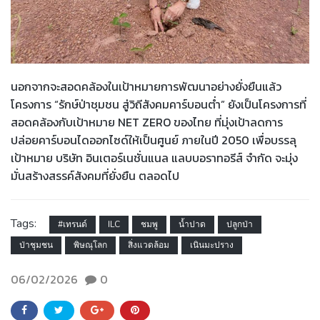
นอกจากจะสอดคล้องในเป้าหมายการพัฒนาอย่างยั่งยืนแล้ว
โครงการ “รักษ์ป่าชุมชน สู่วิถีสังคมคาร์บอนต่ำ” ยังเป็นโครงการที่
สอดคล้องกับเป้าหมาย NET ZERO ของไทย ที่มุ่งเป้าลดการ
ปล่อยคาร์บอนไดออกไซด์ให้เป็นศูนย์ ภายในปี 2050 เพื่อบรรลุ
เป้าหมาย บริษัท อินเตอร์เนชั่นแนล แลบบอราทอรีส์ จำกัด จะมุ่ง
มั่นสร้างสรรค์สังคมที่ยั่งยืน ตลอดไป
Tags:
#เทรนด์
ILC
ชมพู
น้ำปาด
ปลูกป่า
ป่าชุมชน
พิษณุโลก
สิ่งแวดล้อม
เนินมะปราง
06/02/2026
0